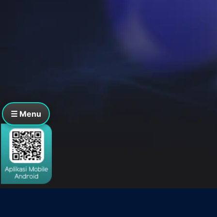
☰ Menu