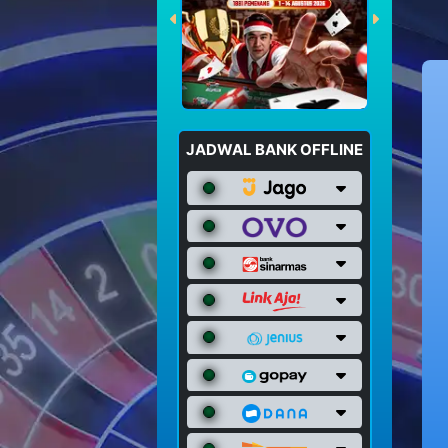
JADWAL BANK OFFLINE